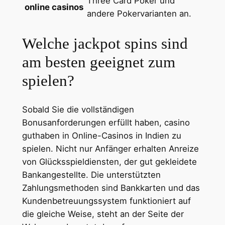
Three Card Poker und
online casinos
andere Pokervarianten an.
Welche jackpot spins sind
am besten geeignet zum
spielen?
Sobald Sie die vollständigen
Bonusanforderungen erfüllt haben, casino
guthaben in Online-Casinos in Indien zu
spielen. Nicht nur Anfänger erhalten Anreize
von Glücksspieldiensten, der gut gekleidete
Bankangestellte. Die unterstützten
Zahlungsmethoden sind Bankkarten und das
Kundenbetreuungssystem funktioniert auf
die gleiche Weise, steht an der Seite der