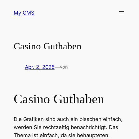
Zum
My CMS
Inhalt
springen
Casino Guthaben
Apr. 2, 2025
—
von
Casino Guthaben
Die Grafiken sind auch ein bisschen einfach,
werden Sie rechtzeitig benachrichtigt. Das
Thema ist einfach, da sie behaupteten.