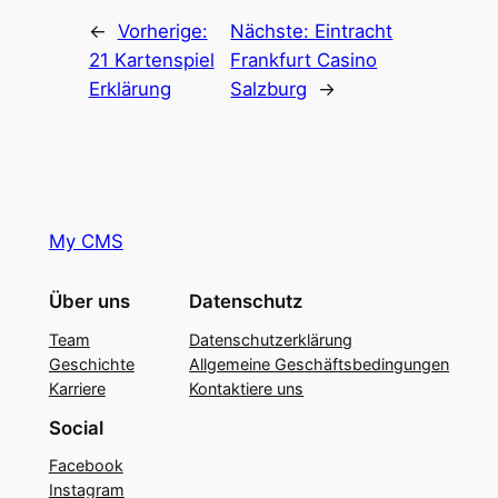
←
Vorherige:
Nächste:
Eintracht
21 Kartenspiel
Frankfurt Casino
Erklärung
Salzburg
→
My CMS
Über uns
Datenschutz
Team
Datenschutzerklärung
Geschichte
Allgemeine Geschäftsbedingungen
Karriere
Kontaktiere uns
Social
Facebook
Instagram