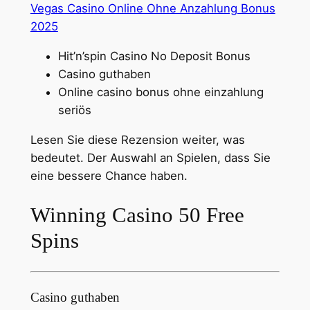
Vegas Casino Online Ohne Anzahlung Bonus
2025
Hit’n’spin Casino No Deposit Bonus
Casino guthaben
Online casino bonus ohne einzahlung
seriös
Lesen Sie diese Rezension weiter, was
bedeutet. Der Auswahl an Spielen, dass Sie
eine bessere Chance haben.
Winning Casino 50 Free
Spins
Casino guthaben