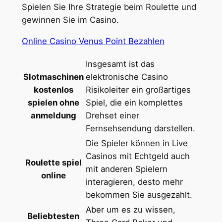
Spielen Sie Ihre Strategie beim Roulette und
gewinnen Sie im Casino.
Online Casino Venus Point Bezahlen
Insgesamt ist das
Slotmaschinen
elektronische Casino
kostenlos
Risikoleiter ein großartiges
spielen ohne
Spiel, die ein komplettes
anmeldung
Drehset einer
Fernsehsendung darstellen.
Die Spieler können in Live
Casinos mit Echtgeld auch
Roulette spiel
mit anderen Spielern
online
interagieren, desto mehr
bekommen Sie ausgezahlt.
Aber um es zu wissen,
Beliebtesten