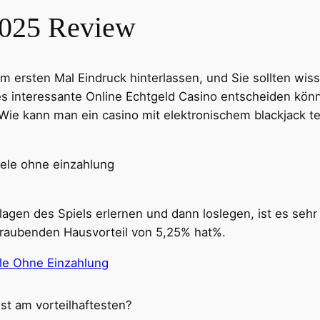
2025 Review
ersten Mal Eindruck hinterlassen, und Sie sollten wis
ses interessante Online Echtgeld Casino entscheiden kö
Wie kann man ein casino mit elektronischem blackjack t
iele ohne einzahlung
gen des Spiels erlernen und dann loslegen, ist es sehr v
eraubenden Hausvorteil von 5,25% hat%.
ele Ohne Einzahlung
ist am vorteilhaftesten?