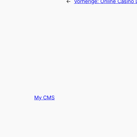
←
Vorherige:
Online Casino 
My CMS