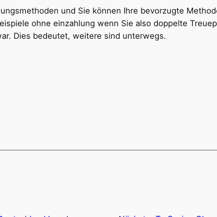
ahlungsmethoden und Sie können Ihre bevorzugte Methode
freispiele ohne einzahlung wenn Sie also doppelte Treue
ar. Dies bedeutet, weitere sind unterwegs.