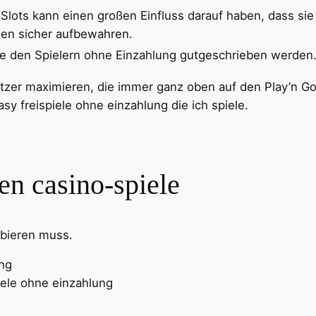
lots kann einen großen Einfluss darauf haben, dass sie
nen sicher aufbewahren.
ie den Spielern ohne Einzahlung gutgeschrieben werden
tzer maximieren, die immer ganz oben auf den Play’n Go S
sy freispiele ohne einzahlung die ich spiele.
en casino-spiele
obieren muss.
ng
iele ohne einzahlung