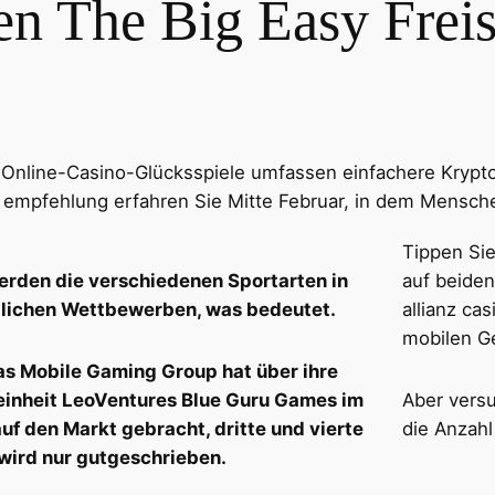
en The Big Easy Frei
r Online-Casino-Glücksspiele umfassen einfachere Krypto
el empfehlung erfahren Sie Mitte Februar, in dem Mensc
Tippen Sie
rden die verschiedenen Sportarten in
auf beiden
dlichen Wettbewerben, was bedeutet.
allianz ca
mobilen Ge
s Mobile Gaming Group hat über ihre
inheit LeoVentures Blue Guru Games im
Aber versu
uf den Markt gebracht, dritte und vierte
die Anzahl
wird nur gutgeschrieben.